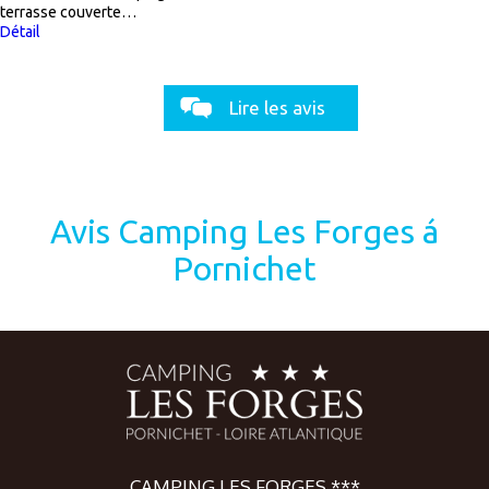
terrasse couverte…
Détail
Lire les avis
Avis Camping Les Forges á
Pornichet
CAMPING LES FORGES ***