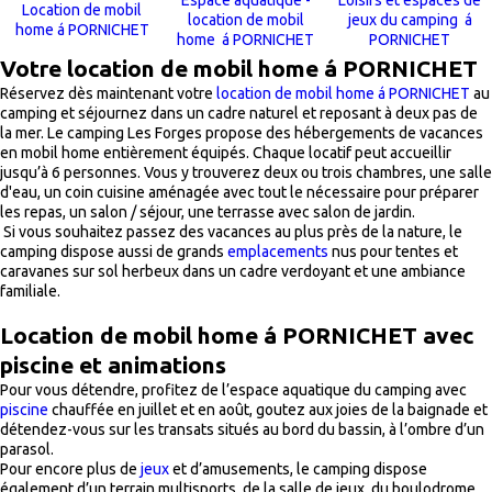
Espace aquatique -
Loisirs et espaces de
Location de mobil
location de mobil
jeux du camping á
home á PORNICHET
home á PORNICHET
PORNICHET
Votre location de mobil home á PORNICHET
Réservez dès maintenant votre
location de mobil home á PORNICHET
au
camping et séjournez dans un cadre naturel et reposant à deux pas de
la mer. Le camping Les Forges propose des hébergements de vacances
en mobil home entièrement équipés. Chaque locatif peut accueillir
jusqu’à 6 personnes. Vous y trouverez deux ou trois chambres, une salle
d'eau, un coin cuisine aménagée avec tout le nécessaire pour préparer
les repas, un salon / séjour, une terrasse avec salon de jardin.
Si vous souhaitez passez des vacances au plus près de la nature, le
camping dispose aussi de grands
emplacements
nus pour tentes et
caravanes sur sol herbeux dans un cadre verdoyant et une ambiance
familiale.
Location de mobil home á PORNICHET avec
piscine et animations
Pour vous détendre, profitez de l’espace aquatique du camping avec
piscine
chauffée en juillet et en août, goutez aux joies de la baignade et
détendez-vous sur les transats situés au bord du bassin, à l’ombre d’un
parasol.
Pour encore plus de
jeux
et d’amusements, le camping dispose
également d’un terrain multisports, de la salle de jeux, du boulodrome