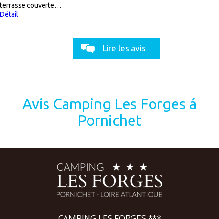
terrasse couverte…
Détail
Lire les avis
Avis Camping Les Forges á
Pornichet
CAMPING LES FORGES ***